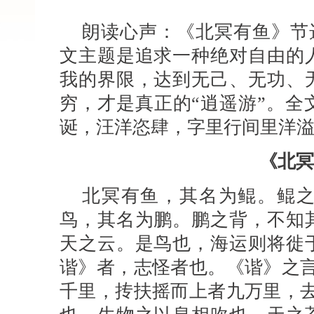
朗读心声：《北冥有鱼》节
文主题是追求一种绝对自由的
我的界限，达到无己、无功、
穷，才是真正的“逍遥游”。全
诞，汪洋恣肆，字里行间里洋
《北冥
北冥有鱼，其名为鲲。鲲
鸟，其名为鹏。鹏之背，不知
天之云。是鸟也，海运则将徙
谐》者，志怪者也。《谐》之言
千里，抟扶摇而上者九万里，去