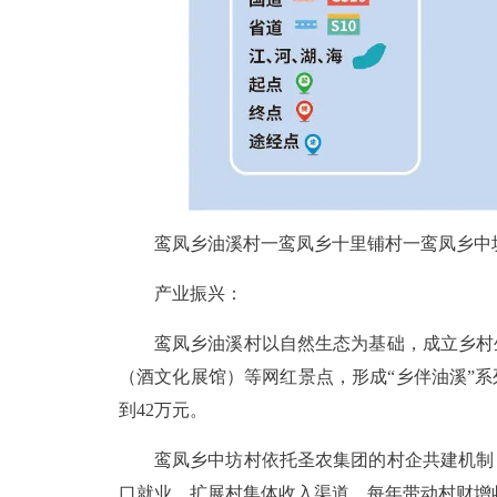
鸾凤乡油溪村一鸾凤乡十里铺村一鸾凤乡中坊
产业振兴：
鸾凤乡油溪村以自然生态为基础，成立乡村
（酒文化展馆）等网红景点，形成“乡伴油溪”系
到42万元。
鸾凤乡中坊村依托圣农集团的村企共建机制
口就业，扩展村集体收入渠道，每年带动村财增收约