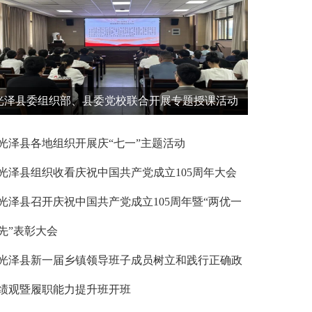
光泽县委组织部、县委党校联合开展专题授课活动
光泽县各地组织开展庆“七一”主题活动
光泽县组织收看庆祝中国共产党成立105周年大会
光泽县召开庆祝中国共产党成立105周年暨“两优一
先”表彰大会
光泽县新一届乡镇领导班子成员树立和践行正确政
绩观暨履职能力提升班开班