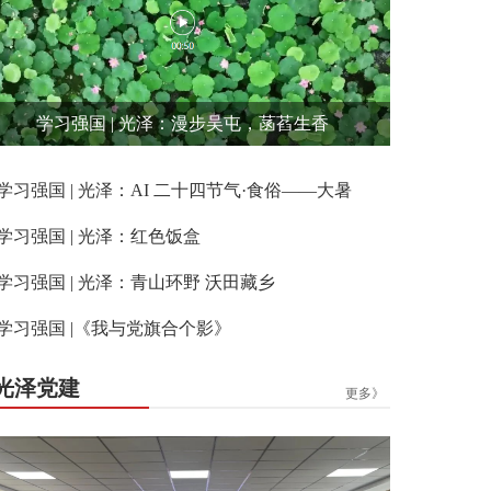
学习强国 | 光泽：漫步吴屯，菡萏生香
学习强国 | 光泽：AI 二十四节气·食俗——大暑
学习强国 | 光泽：红色饭盒
学习强国 | 光泽：青山环野 沃田藏乡
学习强国 |《我与党旗合个影》
光泽党建
更多》