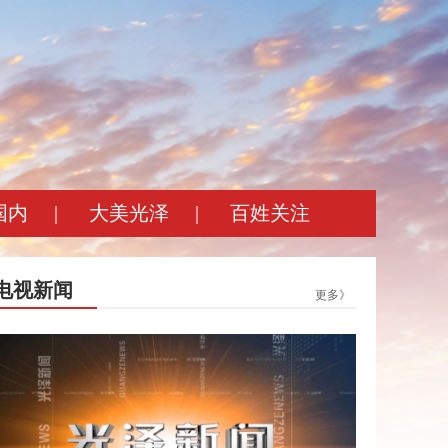
国内
|
大美光泽
|
百姓关注
电视新闻
更多》