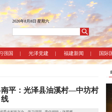
2026年8月8日 星期六
习强国
|
光泽党建
|
福建新闻
|
国际
—南平：光泽县油溪村—中坊村
线
 来源：福建省委乡村振兴办 学习强国 责任编辑：张梦媛