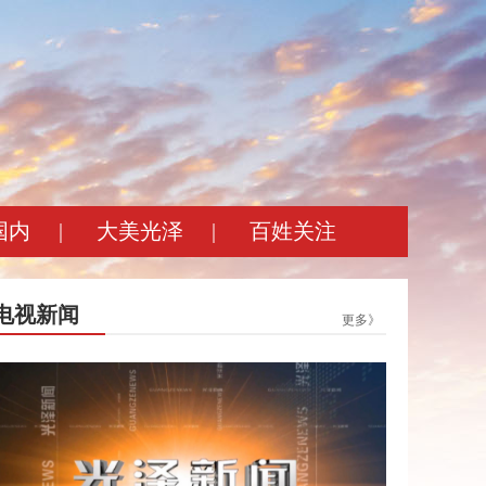
国内
|
大美光泽
|
百姓关注
电视新闻
更多》