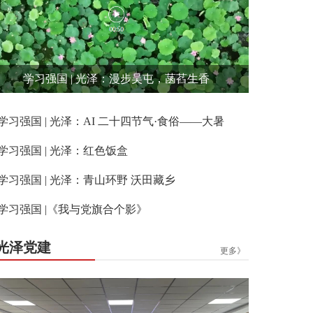
学习强国 | 光泽：漫步吴屯，菡萏生香
学习强国 | 光泽：AI 二十四节气·食俗——大暑
学习强国 | 光泽：红色饭盒
学习强国 | 光泽：青山环野 沃田藏乡
学习强国 |《我与党旗合个影》
光泽党建
更多》