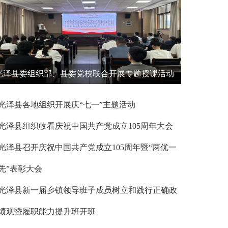
光泽县委组织部、县委党校联合开展专题授课活动
光泽县各地组织开展庆“七一”主题活动
光泽县组织收看庆祝中国共产党成立105周年大会
光泽县召开庆祝中国共产党成立105周年暨“两优一
先”表彰大会
光泽县新一届乡镇领导班子成员树立和践行正确政
绩观暨履职能力提升班开班