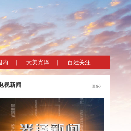
国内
|
大美光泽
|
百姓关注
电视新闻
更多》