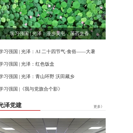
学习强国 | 光泽：漫步吴屯，菡萏生香
学习强国 | 光泽：AI 二十四节气·食俗——大暑
学习强国 | 光泽：红色饭盒
学习强国 | 光泽：青山环野 沃田藏乡
学习强国 |《我与党旗合个影》
光泽党建
更多》