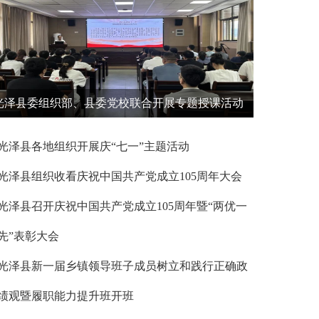
光泽县委组织部、县委党校联合开展专题授课活动
光泽县各地组织开展庆“七一”主题活动
光泽县组织收看庆祝中国共产党成立105周年大会
光泽县召开庆祝中国共产党成立105周年暨“两优一
先”表彰大会
光泽县新一届乡镇领导班子成员树立和践行正确政
绩观暨履职能力提升班开班