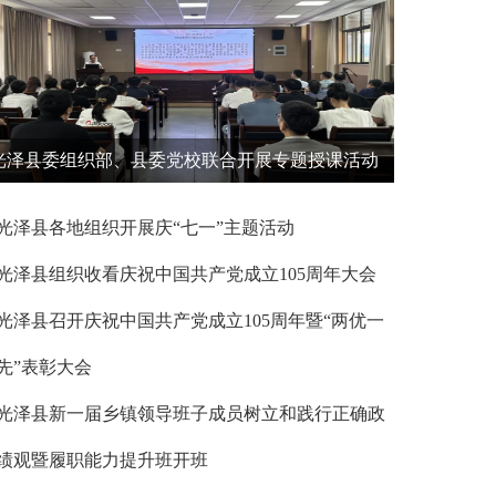
光泽县委组织部、县委党校联合开展专题授课活动
光泽县各地组织开展庆“七一”主题活动
光泽县组织收看庆祝中国共产党成立105周年大会
光泽县召开庆祝中国共产党成立105周年暨“两优一
先”表彰大会
光泽县新一届乡镇领导班子成员树立和践行正确政
绩观暨履职能力提升班开班