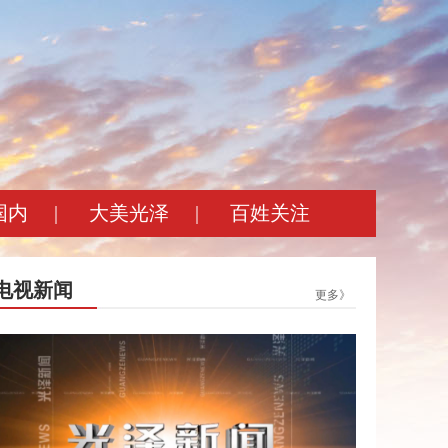
国内
|
大美光泽
|
百姓关注
电视新闻
更多》