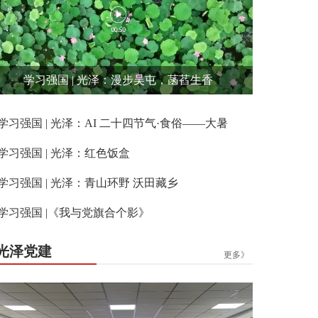
学习强国 | 光泽：漫步吴屯，菡萏生香
学习强国 | 光泽：AI 二十四节气·食俗——大暑
学习强国 | 光泽：红色饭盒
学习强国 | 光泽：青山环野 沃田藏乡
学习强国 |《我与党旗合个影》
光泽党建
更多》