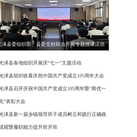
光泽县委组织部、县委党校联合开展专题授课活动
光泽县各地组织开展庆“七一”主题活动
光泽县组织收看庆祝中国共产党成立105周年大会
光泽县召开庆祝中国共产党成立105周年暨“两优一
先”表彰大会
光泽县新一届乡镇领导班子成员树立和践行正确政
绩观暨履职能力提升班开班