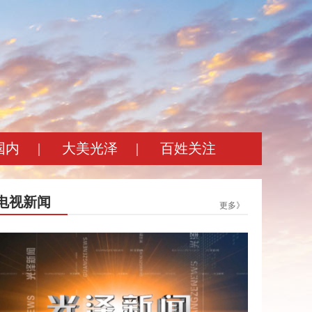
国内
|
大美光泽
|
百姓关注
电视新闻
更多》