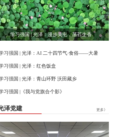
学习强国 | 光泽：漫步吴屯，菡萏生香
学习强国 | 光泽：AI 二十四节气·食俗——大暑
学习强国 | 光泽：红色饭盒
学习强国 | 光泽：青山环野 沃田藏乡
学习强国 |《我与党旗合个影》
光泽党建
更多》