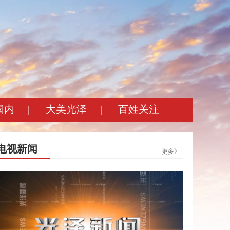
国内
|
大美光泽
|
百姓关注
电视新闻
更多》