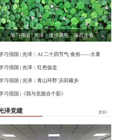
学习强国 | 光泽：漫步吴屯，菡萏生香
学习强国 | 光泽：AI 二十四节气·食俗——大暑
学习强国 | 光泽：红色饭盒
学习强国 | 光泽：青山环野 沃田藏乡
学习强国 |《我与党旗合个影》
光泽党建
更多》