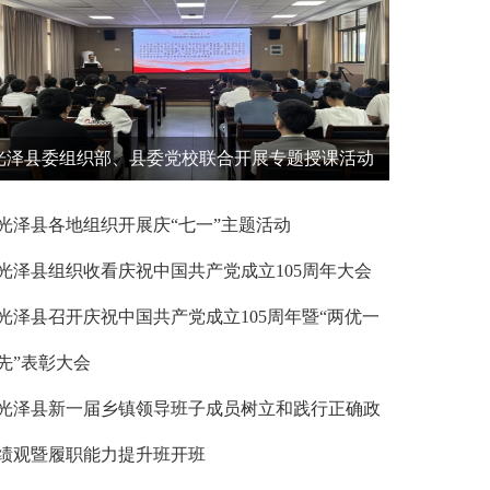
光泽县委组织部、县委党校联合开展专题授课活动
光泽县各地组织开展庆“七一”主题活动
光泽县组织收看庆祝中国共产党成立105周年大会
光泽县召开庆祝中国共产党成立105周年暨“两优一
先”表彰大会
光泽县新一届乡镇领导班子成员树立和践行正确政
绩观暨履职能力提升班开班