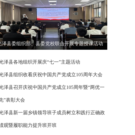
光泽县委组织部、县委党校联合开展专题授课活动
光泽县各地组织开展庆“七一”主题活动
光泽县组织收看庆祝中国共产党成立105周年大会
光泽县召开庆祝中国共产党成立105周年暨“两优一
先”表彰大会
光泽县新一届乡镇领导班子成员树立和践行正确政
绩观暨履职能力提升班开班