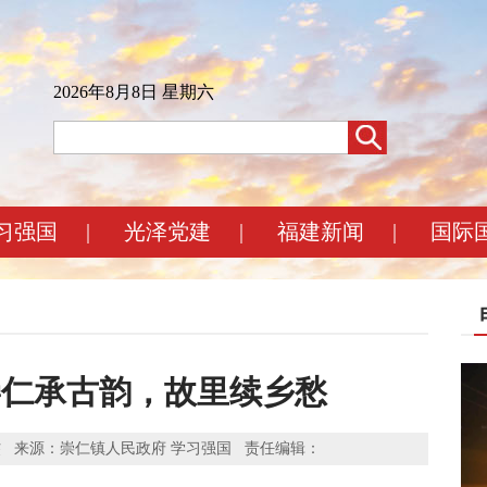
2026年8月8日 星期六
习强国
|
光泽党建
|
福建新闻
|
国际
：崇仁承古韵，故里续乡愁
伟民 傅俊杰 来源：崇仁镇人民政府 学习强国 责任编辑：