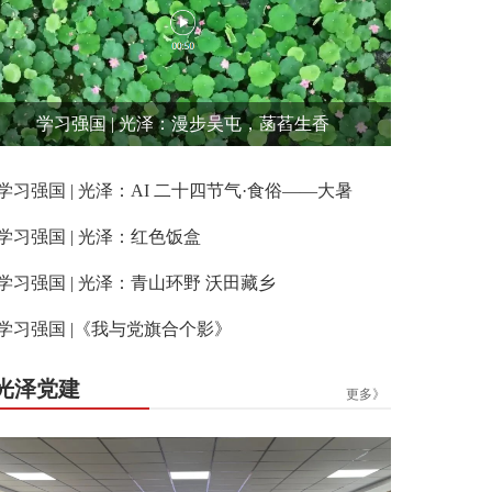
学习强国 | 光泽：漫步吴屯，菡萏生香
学习强国 | 光泽：AI 二十四节气·食俗——大暑
学习强国 | 光泽：红色饭盒
学习强国 | 光泽：青山环野 沃田藏乡
学习强国 |《我与党旗合个影》
光泽党建
更多》