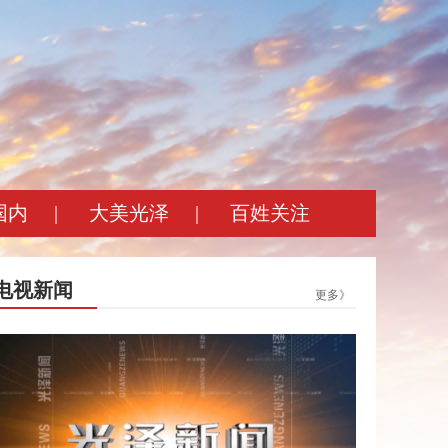
国内
|
大美光泽
|
百姓关注
电视新闻
更多》