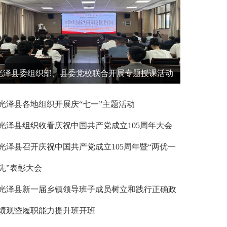
光泽县委组织部、县委党校联合开展专题授课活动
光泽县各地组织开展庆“七一”主题活动
光泽县组织收看庆祝中国共产党成立105周年大会
光泽县召开庆祝中国共产党成立105周年暨“两优一
先”表彰大会
光泽县新一届乡镇领导班子成员树立和践行正确政
绩观暨履职能力提升班开班