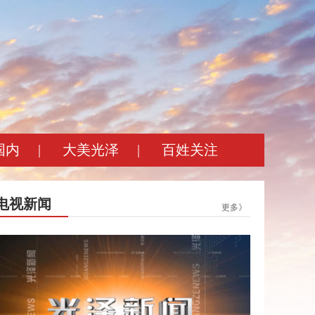
国内
|
大美光泽
|
百姓关注
电视新闻
更多》