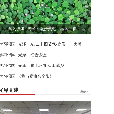
学习强国 | 光泽：漫步吴屯，菡萏生香
学习强国 | 光泽：AI 二十四节气·食俗——大暑
学习强国 | 光泽：红色饭盒
学习强国 | 光泽：青山环野 沃田藏乡
学习强国 |《我与党旗合个影》
光泽党建
更多》