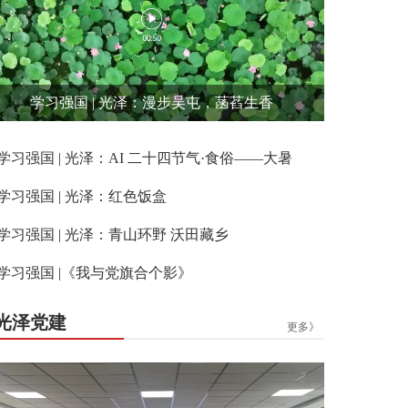
学习强国 | 光泽：漫步吴屯，菡萏生香
学习强国 | 光泽：AI 二十四节气·食俗——大暑
学习强国 | 光泽：红色饭盒
学习强国 | 光泽：青山环野 沃田藏乡
学习强国 |《我与党旗合个影》
光泽党建
更多》