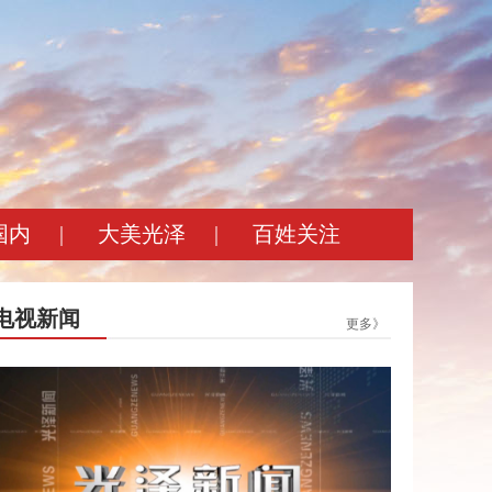
国内
|
大美光泽
|
百姓关注
电视新闻
更多》