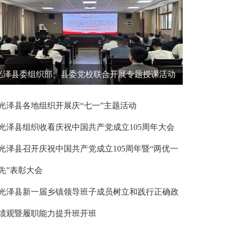
光泽县委组织部、县委党校联合开展专题授课活动
光泽县各地组织开展庆“七一”主题活动
光泽县组织收看庆祝中国共产党成立105周年大会
光泽县召开庆祝中国共产党成立105周年暨“两优一
先”表彰大会
光泽县新一届乡镇领导班子成员树立和践行正确政
绩观暨履职能力提升班开班