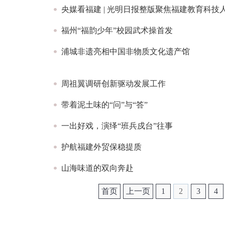
央媒看福建 | 光明日报整版聚焦福建教育科技
福州“福韵少年”校园武术操首发
浦城非遗亮相中国非物质文化遗产馆
周祖翼调研创新驱动发展工作
带着泥土味的“问”与“答”
一出好戏，演绎“班兵戍台”往事
护航福建外贸保稳提质
山海味道的双向奔赴
首页
上一页
1
2
3
4