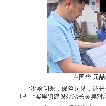
卢国华 元喆
“没啥问题，保险起见，还
吧。”寨里镇建设站站长吴昊对