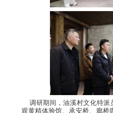
调研期间，油溪村文化特派
观黄精体验馆、承安桥、廊桥