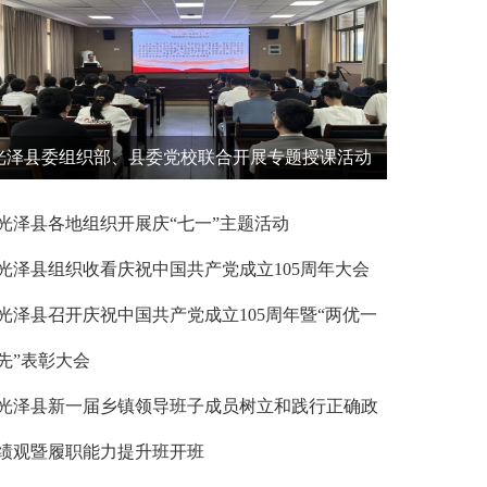
光泽县委组织部、县委党校联合开展专题授课活动
光泽县各地组织开展庆“七一”主题活动
光泽县组织收看庆祝中国共产党成立105周年大会
光泽县召开庆祝中国共产党成立105周年暨“两优一
先”表彰大会
光泽县新一届乡镇领导班子成员树立和践行正确政
绩观暨履职能力提升班开班