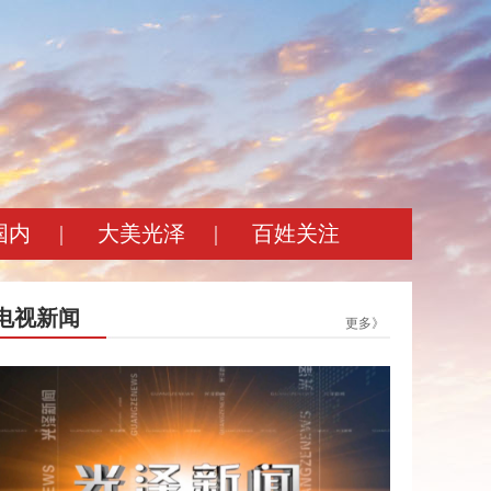
国内
|
大美光泽
|
百姓关注
电视新闻
更多》