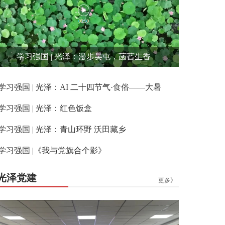
学习强国 | 光泽：漫步吴屯，菡萏生香
学习强国 | 光泽：AI 二十四节气·食俗——大暑
学习强国 | 光泽：红色饭盒
学习强国 | 光泽：青山环野 沃田藏乡
学习强国 |《我与党旗合个影》
光泽党建
更多》