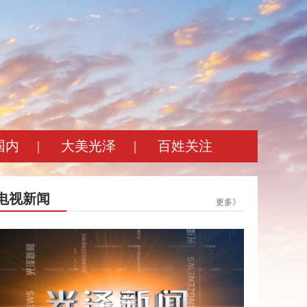
国内
|
大美光泽
|
百姓关注
电视新闻
更多》