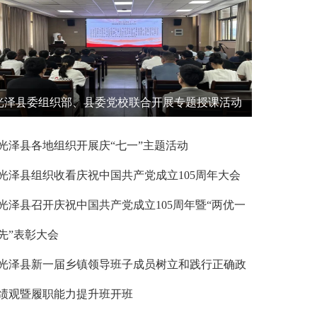
光泽县委组织部、县委党校联合开展专题授课活动
光泽县各地组织开展庆“七一”主题活动
光泽县组织收看庆祝中国共产党成立105周年大会
光泽县召开庆祝中国共产党成立105周年暨“两优一
先”表彰大会
光泽县新一届乡镇领导班子成员树立和践行正确政
绩观暨履职能力提升班开班