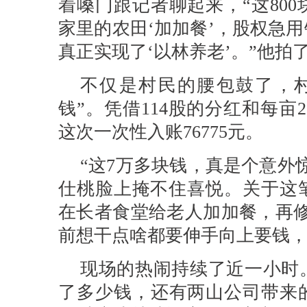
着嗓门跟记者聊起来，“这80
家里的农田‘加加餐’，股权急
真正实现了‘以林养老’。”他
不仅是村民的腰包鼓了，
钱”。凭借114股的分红和每亩
这次一次性入账76775元。
“这7万多块钱，真是个意外
仕桃脸上掩不住喜悦。关于这
在长者食堂给老人加加餐，再修
前想干点啥都要伸手向上要钱，
现场的热闹持续了近一小时
了多少钱，还有两山公司带来的