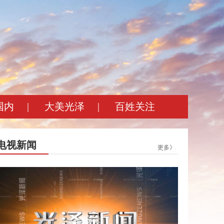
国内
|
大美光泽
|
百姓关注
电视新闻
更多》