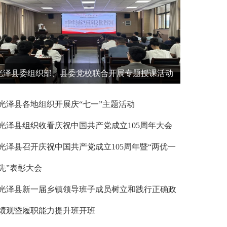
光泽县委组织部、县委党校联合开展专题授课活动
光泽县各地组织开展庆“七一”主题活动
光泽县组织收看庆祝中国共产党成立105周年大会
光泽县召开庆祝中国共产党成立105周年暨“两优一
先”表彰大会
光泽县新一届乡镇领导班子成员树立和践行正确政
绩观暨履职能力提升班开班