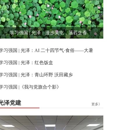
学习强国 | 光泽：漫步吴屯，菡萏生香
学习强国 | 光泽：AI 二十四节气·食俗——大暑
学习强国 | 光泽：红色饭盒
学习强国 | 光泽：青山环野 沃田藏乡
学习强国 |《我与党旗合个影》
光泽党建
更多》