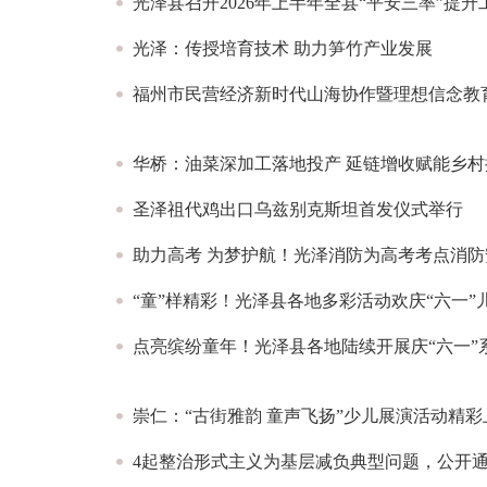
光泽县召开2026年上半年全县“平安三率”提
光泽：传授培育技术 助力笋竹产业发展
福州市民营经济新时代山海协作暨理想信念教
华桥：油菜深加工落地投产 延链增收赋能乡村
圣泽祖代鸡出口乌兹别克斯坦首发仪式举行
助力高考 为梦护航！光泽消防为高考考点消防
“童”样精彩！光泽县各地多彩活动欢庆“六一”
点亮缤纷童年！光泽县各地陆续开展庆“六一”
崇仁：“古街雅韵 童声飞扬”少儿展演活动精彩
4起整治形式主义为基层减负典型问题，公开